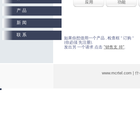
应用
功能
产 品
新 闻
联 系
如果你想借用一个产品 , 检查框 " 订购 "
(你必须 先注册).
"销售支 持"
发出另 一个请求 点击
.
www.mcrtel.com
| 