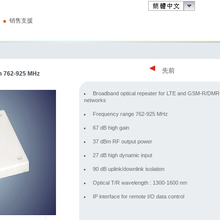
销售支援
先前
m 762-925 MHz
Broadband optical repeater for LTE and GSM-R/DMR
networks
Frequency range 762-925 MHz
67 dB high gain
37 dBm RF output power
27 dB high dynamic input
90 dB uplink/downlink isolation
Optical T/R wavelength : 1300-1600 nm
IP interface for remote I/O data control