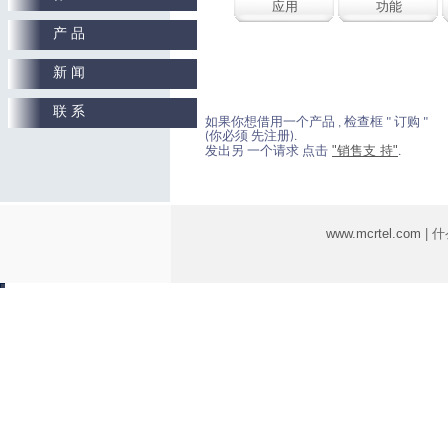
应用
功能
产 品
新 闻
联 系
如果你想借用一个产品 , 检查框 " 订购 "
(你必须 先注册).
"销售支 持"
发出另 一个请求 点击
.
www.mcrtel.com
| 