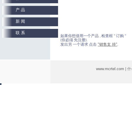
产 品
新 闻
联 系
如果你想借用一个产品 , 检查框 " 订购 "
(你必须 先注册).
"销售支 持"
发出另 一个请求 点击
.
www.mcrtel.com
| 