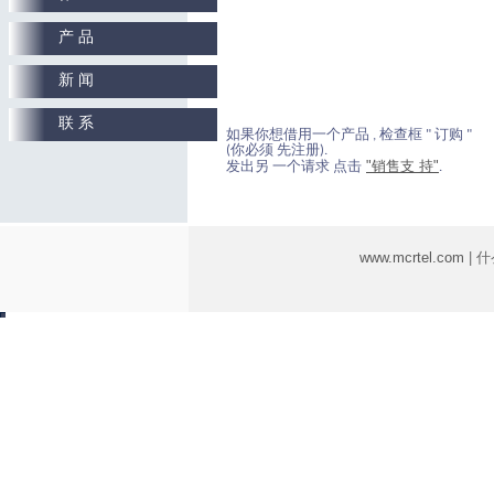
产 品
新 闻
联 系
如果你想借用一个产品 , 检查框 " 订购 "
(你必须 先注册).
"销售支 持"
发出另 一个请求 点击
.
www.mcrtel.com
| 