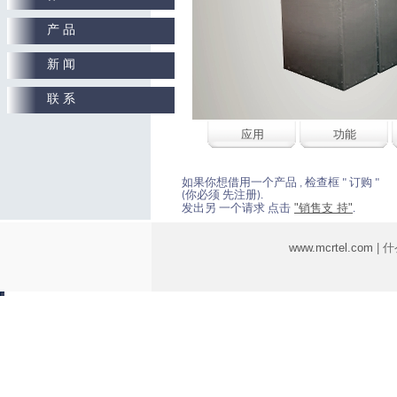
产 品
新 闻
联 系
应用
功能
如果你想借用一个产品 , 检查框 " 订购 "
(你必须 先注册).
"销售支 持"
发出另 一个请求 点击
.
www.mcrtel.com
| 