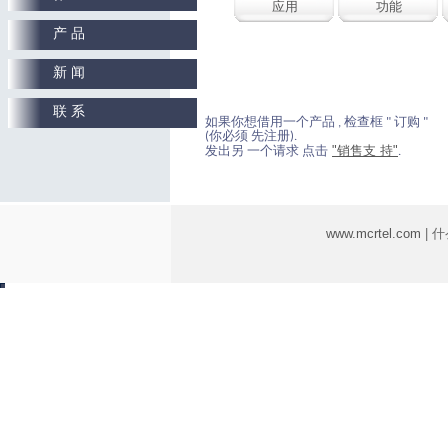
应用
功能
产 品
新 闻
联 系
如果你想借用一个产品 , 检查框 " 订购 "
(你必须 先注册).
"销售支 持"
发出另 一个请求 点击
.
www.mcrtel.com
| 