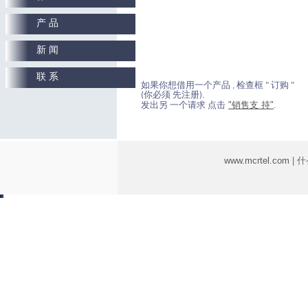
产 品
新 闻
联 系
如果你想借用一个产品 , 检查框 " 订购 "
(你必须 先注册).
"销售支 持"
发出另 一个请求 点击
.
www.mcrtel.com
| 