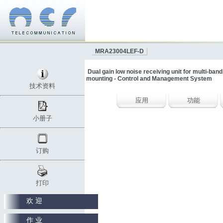
MRA23004LEF-D
Dual gain low noise receiving unit for multi-ban
mounting - Control and Management System
技术资料
应用
功能
小册子
订购
打印
欢 迎
作 业