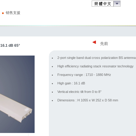
销售支援
先前
 16.1 dB 65°
2-port single band dual cross polarization BS antenna
High efficiency radiating stack resonator technology
Frequency range : 1710 - 1880 MHz
High gain : 16.1 dB
Vertical electric tilt from 0 to 8°
Dimensions : H 1055 x W 252 x D 58 mm