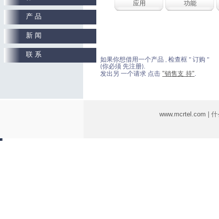
应用
功能
产 品
新 闻
联 系
如果你想借用一个产品 , 检查框 " 订购 "
(你必须 先注册).
"销售支 持"
发出另 一个请求 点击
.
www.mcrtel.com
| 