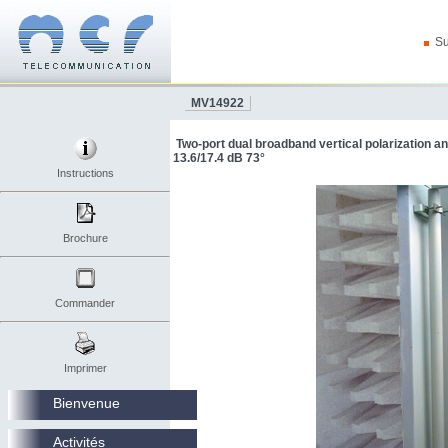
Su
MV14922
Two-port dual broadband vertical polarization 
13.6/17.4 dB 73°
Instructions
Brochure
Commander
Imprimer
Bienvenue
Activités