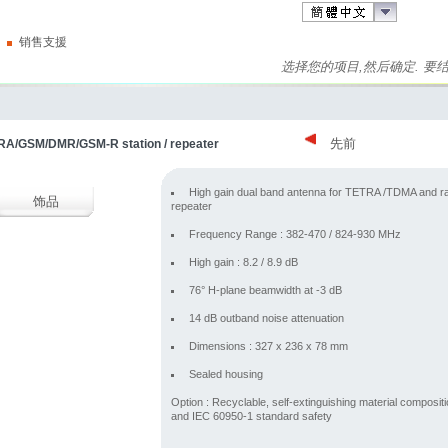
销售支援
选择您的项目,然后确定. 
先前
ETRA/GSM/DMR/GSM-R station / repeater
High gain dual band antenna for TETRA /TDMA and r
饰品
repeater
Frequency Range : 382-470 / 824-930 MHz
High gain : 8.2 / 8.9 dB
76° H-plane beamwidth at -3 dB
14 dB outband noise attenuation
Dimensions : 327 x 236 x 78 mm
Sealed housing
Option : Recyclable, self-extinguishing material composit
and IEC 60950-1 standard safety