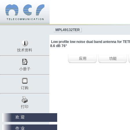
MPL49132TER
Low profile low noise dual band antenna for T
8.6 dB 76°
技术资料
应用
功能
小册子
订购
打印
欢 迎
作 业