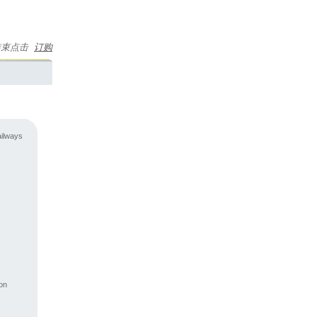
要结束点击
订购
ailways
ion