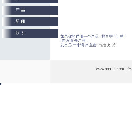
产 品
新 闻
联 系
如果你想借用一个产品 , 检查框 " 订购 "
(你必须 先注册).
"销售支 持"
发出另 一个请求 点击
.
www.mcrtel.com
| 