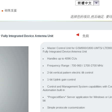
销售支援
选择您的项目,然后确定. 
先前
 Fully Integrated Device Antenna Unit
Master Control Unit for GSM900/1800-UMTS/ LTE80
Fully Integrated Device Antenna Unit
Handles up to 4096 CUs
Frequency Range : 700-960 / 1700-2700 MHz
2-bit vertical pattern electric tilt control
1-bit Uplink gain control
Control and Management System capabilities with Con
Automation built-in
"ProgecellServ" Server application for Windows or Li
bit
Simple protocole customization