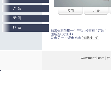
产 品
应用
功能
新 闻
联 系
如果你想借用一个产品 , 检查框 " 订购 "
(你必须 先注册).
"销售支 持"
发出另 一个请求 点击
.
www.mcrtel.com
| 