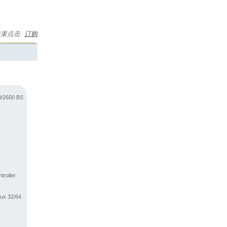
要结束点击
订购
0/2600 BS
troller
nux 32/64