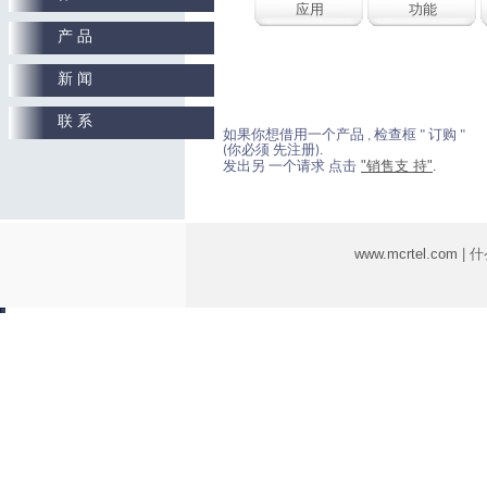
应用
功能
产 品
新 闻
联 系
如果你想借用一个产品 , 检查框 " 订购 "
(你必须 先注册).
"销售支 持"
发出另 一个请求 点击
.
www.mcrtel.com
| 