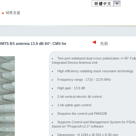
销售支援
先前
UMTS BS antenna 13.9 dB 84°- CMS for
Two-port wideband dual cross polarization +/-45° Full
Integrated Device Antenna Unit
High efficiency radiating stack resonator technology
Frequency range : 1710 - 2170 MHz
High gain : 13.9 dB
2-bit vertical electric tilt control
1-bit uplink gain control
Requires the control unit PMA32B
Supports Control and Management System for FIDA
based on "Progecell v2.1" software
Dimensions : H 1293 x W 252 x D 85 mm