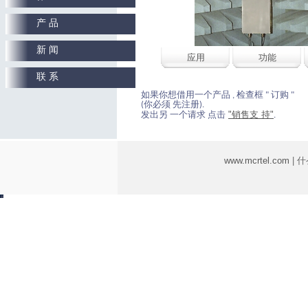
产 品
新 闻
应用
功能
联 系
如果你想借用一个产品 , 检查框 " 订购 "
(你必须 先注册).
"销售支 持"
发出另 一个请求 点击
.
www.mcrtel.com
| 