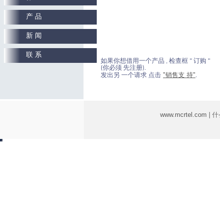
产 品
新 闻
联 系
如果你想借用一个产品 , 检查框 " 订购 "
(你必须 先注册).
"销售支 持"
发出另 一个请求 点击
.
www.mcrtel.com
| 